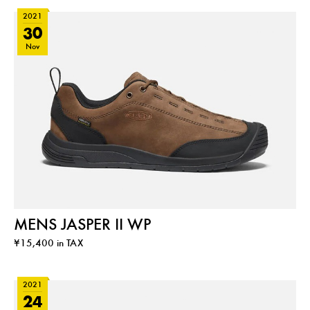
2021
30
Nov
MENS JASPER II WP
¥15,400 in TAX
2021
24