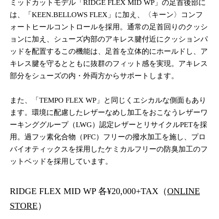
ミッドカットモデル「RIDGE FLEX MID WP」の足首後部に
は、「KEEN.BELLOWS FLEX」に加え、〈キーン〉コンフ
ォートヒールコントロールを採用。通常の足首回りのクッシ
ョンに加え、シューズ内部のアキレス腱付近にクッションパ
ッドを配置するこの機能は、足首を立体的にホールドし、ア
キレス腱を守るとともに抜群のフィット感を実現。アキレス
部分をシューズの内・外両方からサポートします。
また、「TEMPO FLEX WP」と同じくエシカルな側面もあり
ます。環境に配慮したレザーなめし加工をおこなうレザーワ
ーキンググループ（LWG）認定レザーとリサイクルPETを採
用。過フッ素化合物（PFC）フリーの撥水加工を施し、プロ
バイオティックスを採用したケミカルフリーの防臭加工のフ
ットベッドを採用しています。
RIDGE FLEX MID WP 各¥20,000+TAX（
ONLINE
STORE
）